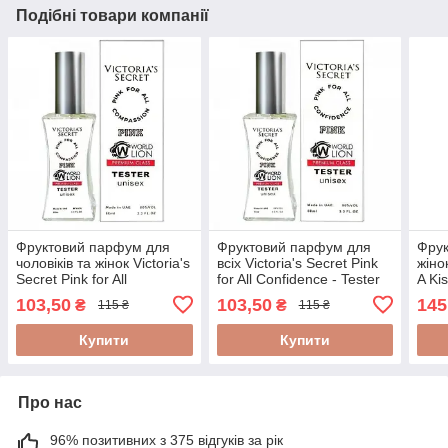
Подібні товари компанії
Фруктовий парфум для
Фруктовий парфум для
Фру
чоловіків та жінок Victoria's
всіх Victoria's Secret Pink
жіно
Secret Pink for All
for All Confidence - Tester
A Ki
Compassion - Tester 60ml
60ml
103,50
103,50
145
₴
₴
115 ₴
115 ₴
Купити
Купити
Про нас
96% позитивних з 375 відгуків за рік