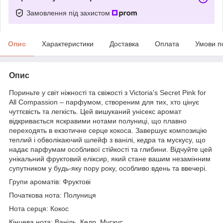
Замовлення під захистом
Опис
Характеристики
Доставка
Оплата
Умови п
Опис
Пориньте у світ ніжності та свіжості з Victoria's Secret Pink for
All Compassion – парфумом, створеним для тих, хто цінує
чуттєвість та легкість. Цей вишуканий унісекс аромат
відкривається яскравими нотами полуниці, що плавно
переходять в екзотичне серце кокоса. Завершує композицію
теплий і обволікаючий шлейф з ванілі, кедра та мускусу, що
надає парфумам особливої стійкості та глибини. Відчуйте цей
унікальний фруктовий еліксир, який стане вашим незамінним
супутником у будь-яку пору року, особливо вдень та ввечері.
Групи ароматів: Фруктові
Початкова нота: Полуниця
Нота серця: Кокос
Кінцева нота: Ваніль, Кедр, Мускус