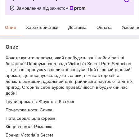
Замовлення під захистом
Опис
Характеристики
Доставка
Оплата
Умови п
Опис
Хочете купити парфум, який пробудить ваші найсміливіші
бажання? Парфумована вода Victoria's Secret Pure Seduction
— це ваш пропуск у світ чистої спокуси. Цей нішевий жіночий
аромат, що поєднує солодкість сливи, ніжність фрезії та
легкість ромашки, ідеальний для грайливого настрою та літніх
пригод. Огорніть себе аурою привабливості в будь-який час
доби!
Групи ароматів: Фруктові, Квіткові
Початкова нота: Слива
Нота серця: Біла фрезія
Кінцева нота: Ромашка
Бренд: Victoria`s Secret