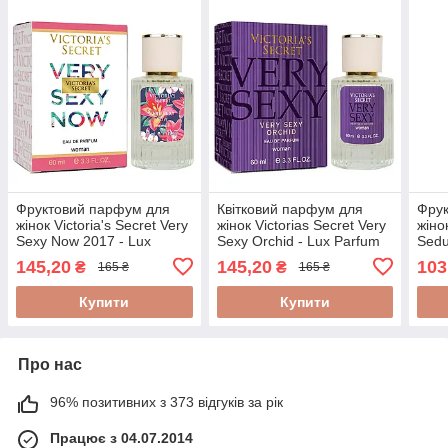
Фруктовий парфум для
Квітковий парфум для
Фру
жінок Victoria's Secret Very
жінок Victorias Secret Very
жіно
Sexy Now 2017 - Lux
Sexy Orchid - Lux Parfum
Sedu
Parfum 60 ml
60 ml
145,20
145,20
103
₴
₴
165 ₴
165 ₴
Купити
Купити
Про нас
96% позитивних з 373 відгуків за рік
Працює з 04.07.2014