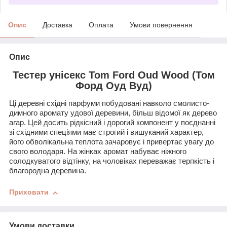
Опис
Доставка
Оплата
Умови повернення
Опис
Тестер унісекс Tom Ford Oud Wood (Том
Форд Оуд Вуд)
Ці деревні східні парфуми побудовані навколо смолисто-
димного аромату удової деревини, більш відомої як дерево
агар. Цей досить рідкісний і дорогий компонент у поєднанні
зі східними спеціями має строгий і вишуканий характер,
його обволікальна теплота зачаровує і привертає увагу до
свого володаря. На жінках аромат набуває ніжного
солодкуватого відтінку, на чоловіках переважає терпкість і
благородна деревина.
Приховати
Умови доставки