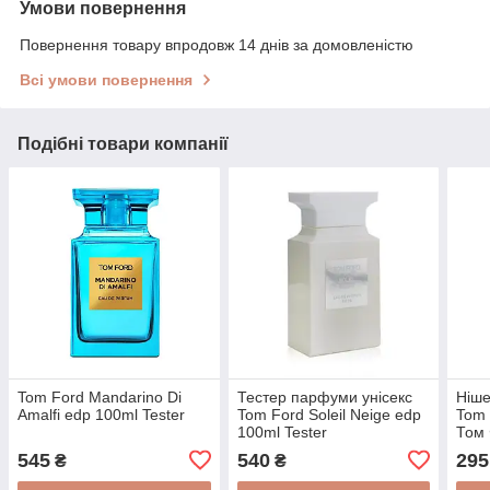
Умови повернення
Повернення товару впродовж 14 днів за домовленістю
Всі умови повернення
Подібні товари компанії
Tom Ford Mandarino Di
Тестер парфуми унісекс
Ніше
Amalfi edp 100ml Tester
Tom Ford Soleil Neige edp
Tom 
100ml Tester
Том 
100
545
540
295
₴
₴