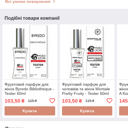
Всі умови повернення
Подібні товари компанії
Фруктовий парфум для
Фруктовий парфум для
Фру
жінок Byredo Bibliotheque -
чоловіків та жінок Montale
жіно
Tester 60ml
Pretty Fruity - Tester 60ml
A Ki
103,50
103,50
145
₴
₴
115 ₴
115 ₴
Купити
Купити