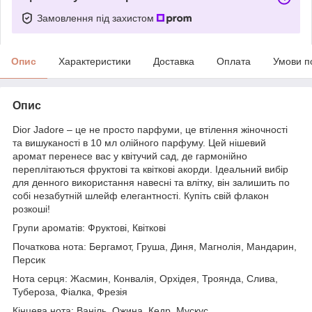
Замовлення під захистом
Опис
Характеристики
Доставка
Оплата
Умови п
Опис
Dior Jadore – це не просто парфуми, це втілення жіночності
та вишуканості в 10 мл олійного парфуму. Цей нішевий
аромат перенесе вас у квітучий сад, де гармонійно
переплітаються фруктові та квіткові акорди. Ідеальний вибір
для денного використання навесні та влітку, він залишить по
собі незабутній шлейф елегантності. Купіть свій флакон
розкоші!
Групи ароматів: Фруктові, Квіткові
Початкова нота: Бергамот, Груша, Диня, Магнолія, Мандарин,
Персик
Нота серця: Жасмин, Конвалія, Орхідея, Троянда, Слива,
Тубероза, Фіалка, Фрезія
Кінцева нота: Ваніль, Ожина, Кедр, Мускус