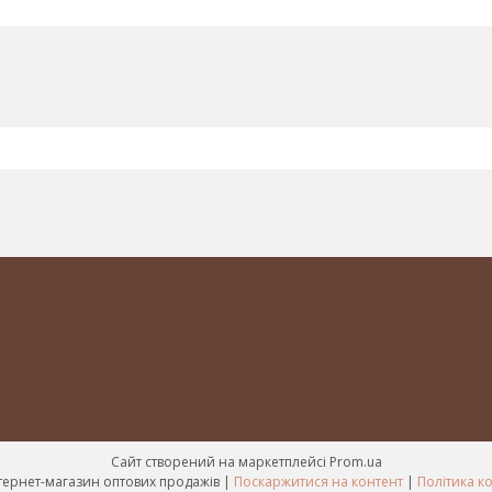
Сайт створений на маркетплейсі
Prom.ua
Mir-kosmetik інтернет-магазин оптових продажів |
Поскаржитися на контент
|
Політика к