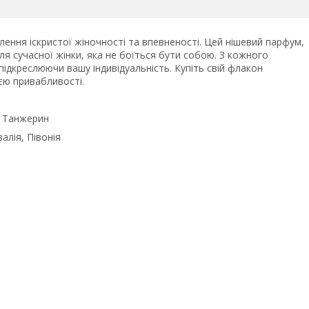
тілення іскристої жіночності та впевненості. Цей нішевий парфум,
ля сучасної жінки, яка не боїться бути собою. З кожного
підкреслюючи вашу індивідуальність. Купіть свій флакон
єю привабливості.
, Танжерин
алія, Півонія