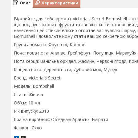
Опис
Характеристики
Відкрийте для себе аромат Victoria's Secret Bombshell – в
що поєднує соковиті фрукти та запашні квіти, створений д
нанесення цей стійкий еліксир огортає вас вуаллю шарму, 
Bombshell і дозвольте йому стати вашою секретною збро
Групи ароматів: Фруктові, Квіткові
Початкова нота: Ананас, Грейпфрут, Полуниця, Маракуйя
Нота серця: Ванільна орхідея, Жасмин, Червоні ягоди, Конв
Кінцева нота: Деревні ноти, Дубовий мох, Мускус
Бренд: Victoria`s Secret
Модель: Bombshell
Стать: Жіноча
Об'єм: 10 мл
Рік випуску: 2010
Країна виробник: Об'єднані Арабські Емірати
Флакон: Скло