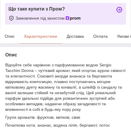
Що таке купити з Пром?
Замовлення під захистом
Опис
Характеристики
Доставка
Оплата
Умови 
Опис
Відчуйте себе чарівною з парфумованою водою Sergio
Tacchini Donna – чуттєвий аромат, який огортає аурою свіжості
та елегантності. Соковиті акорди ананаса та бергамота
відкривають композицію, плавно поступаючись місцем
квітковому дуету жасмину та конвалії, а шлейф із сандалу та
ванілі залишає стійкий та незабутній слід. Цей унікальний
парфум ідеально підійде для романтичних зустрічей або
особливих випадків, надаючи образу загадковості та
впевненості в собі в будь-яку пору року.
Групи ароматів: фруктові, квіткові, свіжі
Початкова нота: ананас, водяна лілія, бергамот, лотос