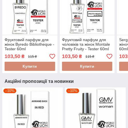
Фруктовий парфум для
Фруктовий парфум для
Serg
жінок Byredo Bibliotheque -
чоловіків та жінок Montale
жіно
Tester 60ml
Pretty Fruity - Tester 60ml
60m
103,50
103,50
103
₴
₴
115 ₴
115 ₴
Купити
Купити
Акційні пропозиції та новинки
–10%
–10%