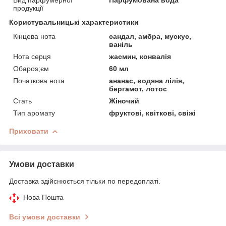
продукції
Користувальницькі характеристики
Кінцева нота
сандал, амбра, мускус,
ваніль
Нота серця
жасмин, конвалія
Обapos;єм
60 мл
Початкова нота
ананас, водяна лілія,
бергамот, лотос
Стать
Жіночий
Тип аромату
фруктові, квіткові, свіжі
Приховати
Умови доставки
Доставка здійснюється тільки по передоплаті.
Нова Пошта
Всі умови доставки