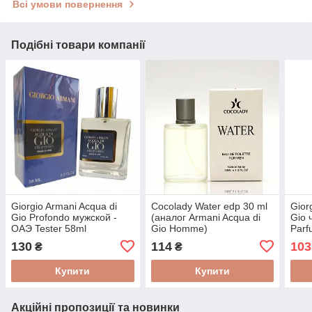
Всі умови повернення
Подібні товари компанії
Giorgio Armani Acqua di
Cocolady Water edp 30 ml
Gior
Gio Profondo мужской -
(аналог Armani Acqua di
Gio 
ОАЭ Tester 58ml
Gio Homme)
Parf
130
114
103
₴
₴
Купити
Купити
Акційні пропозиції та новинки