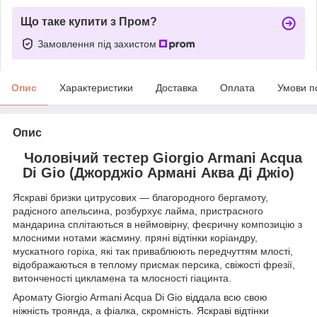
Що таке купити з Пром?
Замовлення під захистом
Опис
Характеристики
Доставка
Оплата
Умови п
Опис
Чоловічий тестер Giorgio Armani Acqua
Di Gio (Джорджіо Армані Аква Ді Джіо)
Яскраві бризки цитрусових ― благородного бергамоту,
радісного апельсина, розбурхує лайма, пристрасного
мандарина сплітаються в неймовірну, феєричну композицію з
млосними нотами жасмину. пряні відтінки коріандру,
мускатного горіха, які так приваблюють передчуттям млості,
відображаються в теплому присмак персика, свіжості фрезії,
витонченості цикламена та млосності гіацинта.
Аромату Giorgio Armani Acqua Di Gio віддала всю свою
ніжність троянда, а фіалка, скромність. Яскраві відтінки