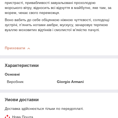
пристрасті, привабливості завуальовані прохолодою
морського вітру, відносить всі відчуття в майбутнє, яке там, за
морем, чекає свого переможця.
Воно вабить до себе обіцянкою ніжною чуттєвості, солодощі
зустрічі, п'янить нотами амбри, мускусу, зачаровує терпкою
вуаллю моховитих відтінків і смолистої м'якістю пачулі.
Приховати
Характеристики
Основні
Виробник
Giorgio Armani
Умови доставки
Доставка здійснюється тільки по передоплаті.
Нова Пошта