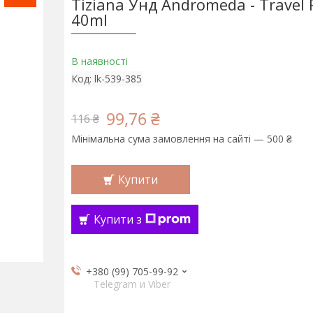
Tiziana Унд Andromeda - Travel
40ml
В наявності
Код:
lk-539-385
99,76 ₴
116 ₴
Мінімальна сума замовлення на сайті — 500 ₴
Купити
Купити з
+380 (99) 705-99-92
Telegram и Viber