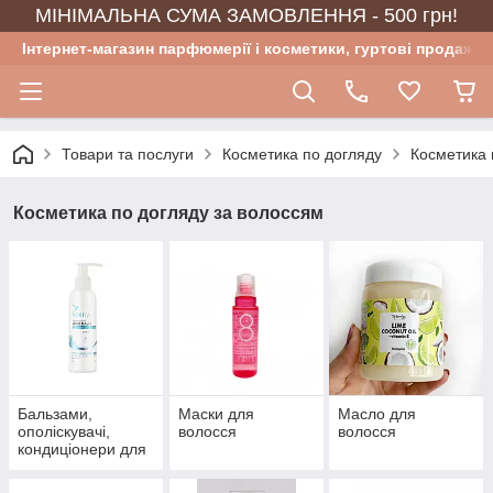
МІНІМАЛЬНА СУМА ЗАМОВЛЕННЯ - 500 грн!
Інтернет-магазин парфюмерії і косметики, гуртові продажі
Товари та послуги
Косметика по догляду
Косметика 
Косметика по догляду за волоссям
Бальзами,
Маски для
Масло для
ополіскувачі,
волосся
волосся
кондиціонери для
волосся