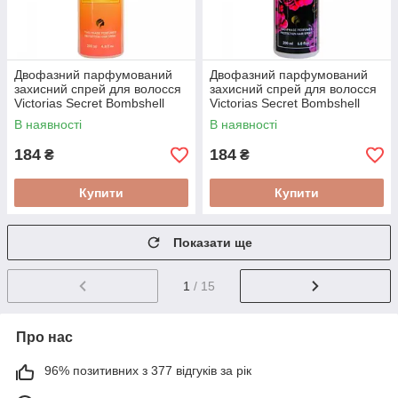
Двофазний парфумований
Двофазний парфумований
захисний спрей для волосся
захисний спрей для волосся
Victorias Secret Bombshell
Victorias Secret Bombshell
Sundrenched 200 мл
Wild Flower 200 мл
В наявності
В наявності
184
184
₴
₴
Купити
Купити
Показати ще
1
/ 15
Про нас
96% позитивних з 377 відгуків за рік