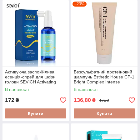
–20%
Активуюча заспокійлива
Безсульфатний протеїновий
есенція-спрей для шкіри
шампунь Esthetic House CP-1
голови SEVICH Activating
Bright Complex Intense
Scalp Treatment Essence
Nourishing 100 мл
В наявності
В наявності
60ml
172
136,80
₴
₴
171 ₴
Купити
Купити