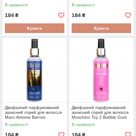
Devils Intrigue 200 мл
Rouge 540 200 мл
В наявності
В наявності
184
184
₴
₴
Купити
Купити
Двофазний парфумований
Двофазний парфумований
захисний спрей для волосся
захисний спрей для волосся
Marc-Antoine Barrois
Moschino Toy 2 Bubble Gum
Ganymed 200 мл
200 мл
В наявності
В наявності
184
184
₴
₴