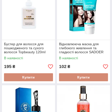
Бустер для волосся для
Відновлююча маска для
пошкодженого та сухого
глибокого живлення та
волосся Topbeauty 120ml
гладкості волосся SADOER
Smoothing Hair Mask 100 г
В наявності
В наявності
195
102
₴
₴
Купити
Купити