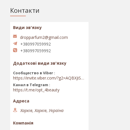
Контакти
dropparfum2@gmail.com
+380997059992
+380997059992
Сообщество в Viber
https://invite.viber.com/?g2=AQBXJiSwIKj9N0wsLWM5JifCoZ3k4Lza4fq58RAqpi3Qaj4OiaoTVb4yP1q7iB6e
Канал в Telegram
https://t.me/opt_4beauty
Харків, Харків, Україна