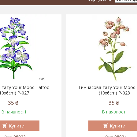
 тату Your Mood Tattoo
Тимчасова тату Your Mood 
(10x6cm) P-027
(10x6cm) P-028
35 ₴
35 ₴
В наявності
В наявності
Купити
Купити
98923
98924