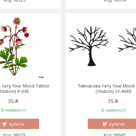
 тату Your Mood Tattoo
Тимчасова тату Your Mood 
(10x6cm) P-045
(10x6cm) SY-A065
35 ₴
35 ₴
В наявності
В наявності
Купити
Купити
98929
98945