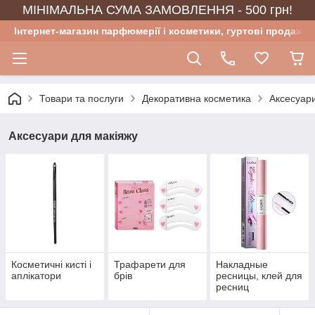
МІНІМАЛЬНА СУМА ЗАМОВЛЕННЯ - 500 грн!
Інтернет-магазин парфюмерії і косметики, гуртові продажі
Товари та послуги
Декоративна косметика
Аксесуари
Аксесуари для макіяжу
Косметичні кисті і
Трафарети для
Накладные
аплікатори
брів
ресницы, клей для
ресниц