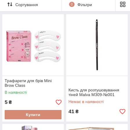
Сортування
0
Фільтри
Трафарети для брів Mini
Brow Class
Кисть для розтушовування
В наявності
тіней Malva М309-№001
5
Немає в наявності
₴
41
₴
Купити