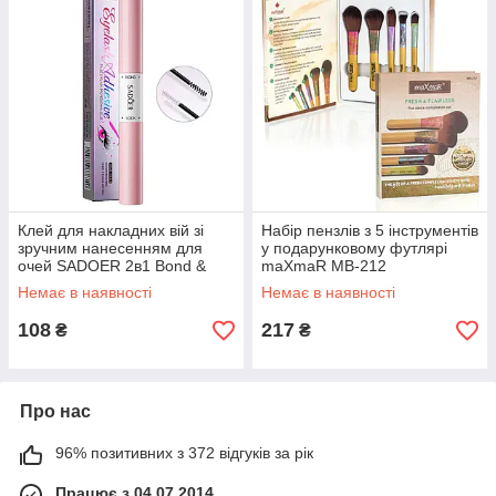
Клей для накладних вій зі
Набір пензлів з 5 інструментів
зручним нанесенням для
у подарунковому футлярі
очей SADOER 2в1 Bond &
maXmaR MB-212
Lock Waterproof 2.4 г + 2.4 г
Немає в наявності
Немає в наявності
108
217
₴
₴
Про нас
96% позитивних з 372 відгуків за рік
Працює з 04.07.2014