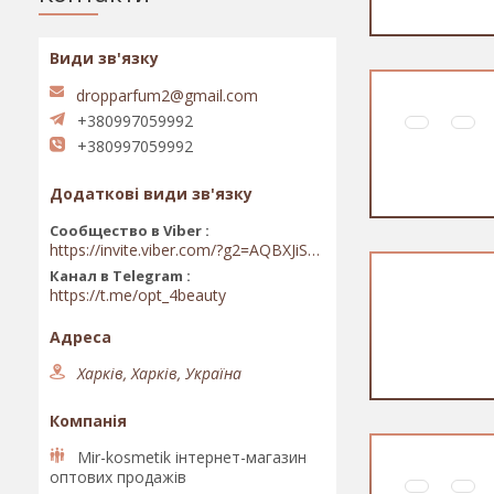
dropparfum2@gmail.com
+380997059992
+380997059992
Сообщество в Viber
https://invite.viber.com/?g2=AQBXJiSwIKj9N0wsLWM5JifCoZ3k4Lza4fq58RAqpi3Qaj4OiaoTVb4yP1q7iB6e
Канал в Telegram
https://t.me/opt_4beauty
Харків, Харків, Україна
Mir-kosmetik інтернет-магазин
оптових продажів