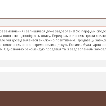
є замовлення і залишилася дуже задоволена! Усі парфуми спод
кі та повністю відповідають опису. Перед замовленням трохи хвил
и, але мій досвід виявився виключно позитивним. Продавець завжди
є положення, за що окремо велике дякую. Посилка була гарно за
им. Однозначно рекомендую продавця та із задоволенням замовл