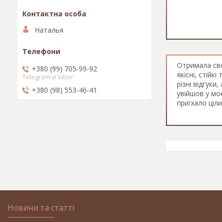
Наталья
Отримала сво
+380 (99) 705-99-92
якісні, стій
Telegram и Viber
різні відгук
+380 (98) 553-46-41
увійшов у мо
приїхало ціл
Новини та статті