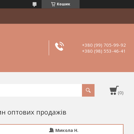
Кошик
+380 (99) 705-99-92
+380 (98) 553-46-41
ин оптових продажів
Микола Н.