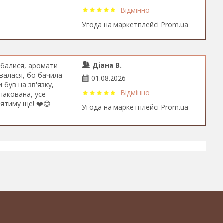
Відмінно
Угода на маркетплейсі Prom.ua
Діана В.
обалися, аромати
ювалася, бо бачила
01.08.2026
 був на зв'язку,
Відмінно
пакована, усе
ятиму ще! ❤️😊
Угода на маркетплейсі Prom.ua