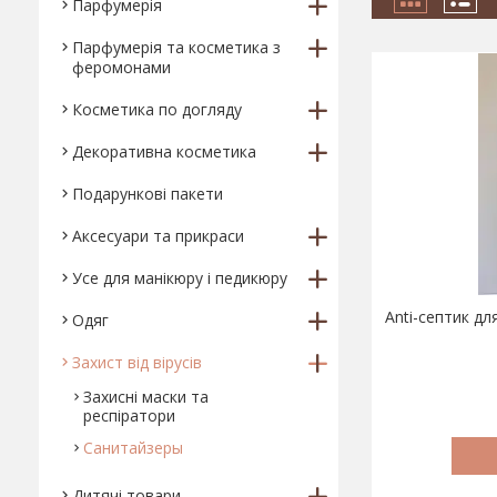
Парфумерія
Парфумерія та косметика з
феромонами
Косметика по догляду
Декоративна косметика
Подарункові пакети
Аксесуари та прикраси
Усе для манікюру і педикюру
Anti-септик дл
Одяг
Захист від вірусів
Захисні маски та
респіратори
Санитайзеры
Дитячі товари