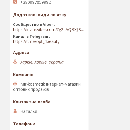
+380997059992
Сообщество в Viber
https://invite.viber.com/?g2=AQBXJiSwIKj9N0wsLWM5JifCoZ3k4Lza4fq58RAqpi3Qaj4OiaoTVb4yP1q7iB6e
Канал в Telegram
https://t.me/opt_4beauty
Харків, Харків, Україна
Mir-kosmetik інтернет-магазин
оптових продажів
Наталья