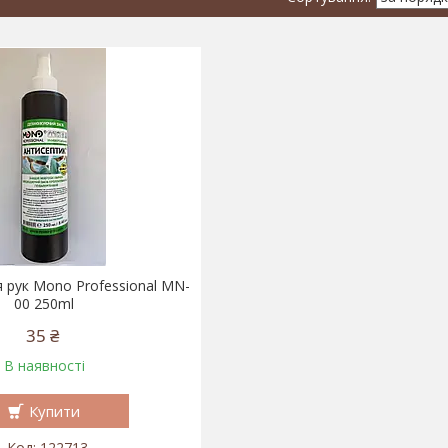
я рук Mono Professional MN-
00 250ml
35 ₴
В наявності
Купити
122713