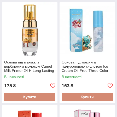
Основа під макіяж із
Основа під макіяж із
верблюжим молоком Camel
гіалуроновою кислотою Ice
Milk Primer 24 H Long Lasting
Cream Oil-Free Three Color
40 ml
Primer 40 ml
В наявності
В наявності
175
163
₴
₴
Купити
Купити