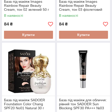
База під макіяж Images
База під макіяж Images
Rainbow Repair Beauty
Rainbow Repair Beauty
Cream, тон 02 зелений 50 г
Cream, тон 03 фіолетовий
50гр
В наявності
В наявності
84
84
₴
₴
Купити
Купити
База під макіяж SADOER
База під макіяж для обличчя:
Foundation Color Chang
рівний тон SADOER Sun
SPF20 No01 Natural 30 г
Blocking SPF30 PA+++ №03