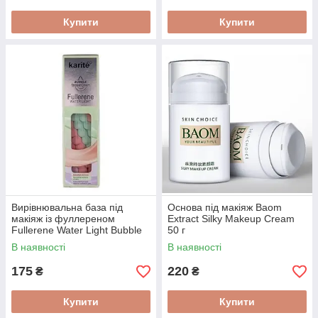
Купити
Купити
Вирівнювальна база під
Основа під макіяж Baom
макіяж із фуллереном
Extract Silky Makeup Cream
Fullerene Water Light Bubble
50 г
Tricolor Cream 40 ml
В наявності
В наявності
175
220
₴
₴
Купити
Купити