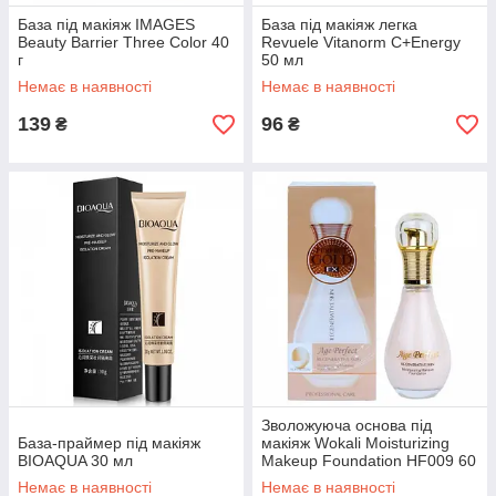
База під макіяж IMAGES
База під макіяж легка
Beauty Barrier Three Color 40
Revuele Vitanorm C+Energy
г
50 мл
Немає в наявності
Немає в наявності
139
96
₴
₴
Зволожуюча основа під
База-праймер під макіяж
макіяж Wokali Moisturizing
BIOAQUA 30 мл
Makeup Foundation HF009 60
мл
Немає в наявності
Немає в наявності