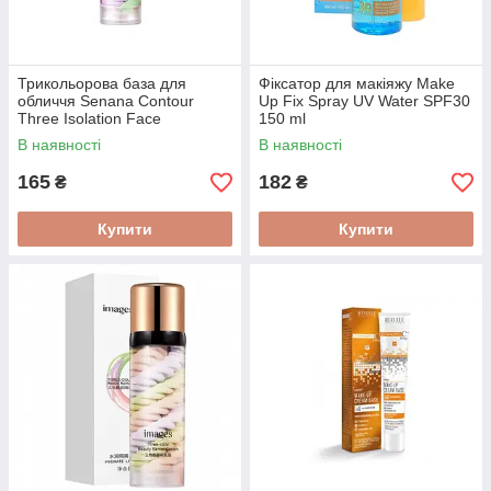
Трикольорова база для
Фіксатор для макіяжу Make
обличчя Senana Contour
Up Fix Spray UV Water SPF30
Three Isolation Face
150 ml
Balancing, 40 g
В наявності
В наявності
165
182
₴
₴
Купити
Купити