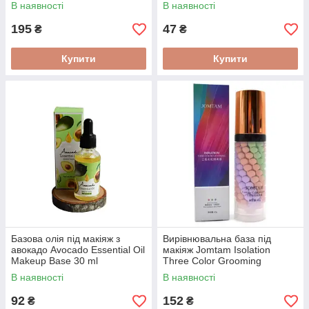
Natural Color 30 г
В наявності
В наявності
195
47
₴
₴
Купити
Купити
Базова олія під макіяж з
Вирівнювальна база під
авокадо Avocado Essential Oil
макіяж Jomtam Isolation
Makeup Base 30 ml
Three Color Grooming
триколірна 40 г
В наявності
В наявності
92
152
₴
₴