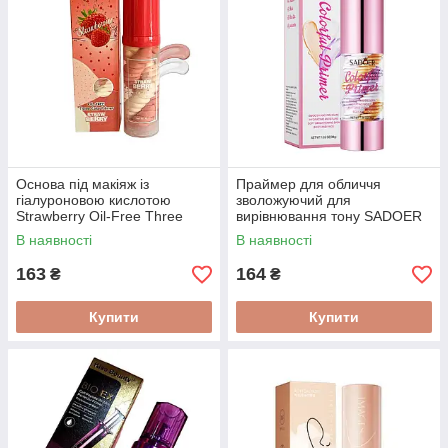
Основа під макіяж із
Праймер для обличчя
гіалуроновою кислотою
зволожуючий для
Strawberry Oil-Free Three
вирівнювання тону SADOER
Color Primer 40 ml
Colorful Primer 30 г
В наявності
В наявності
163
164
₴
₴
Купити
Купити