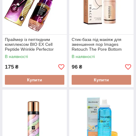
Праймер із пептидним
Стик-база під макіяж для
комплексом BIO EX Cell
зменшення пор Images
Peptide Wrinkle Perfector
Retouch The Pore Bottom
Primer Professional Base 45
Paste 8 г
В наявності
В наявності
ml
175
96
₴
₴
Купити
Купити