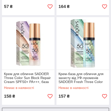
57
164
₴
₴
Крем для обличчя SADOER
Крем-база для обличчя для
Three Color Sun Block Repair
захисту від УФ-променів
Cream SPF50+ PA+++, база
SADOER Fresh Three Color
під макіяж, 40 г
Block Blocking Cream SPF50+
Немає в наявності
Немає в наявності
PA+++ 40 г
158
157
₴
₴