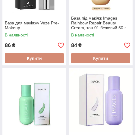
База під макіяж Images
База для макіяжу Veze Pre-
Rainbow Repair Beauty
Makeup
Cream, тон 01 бежевий 50 г
В наявності
В наявності
86
84
₴
₴
Купити
Купити