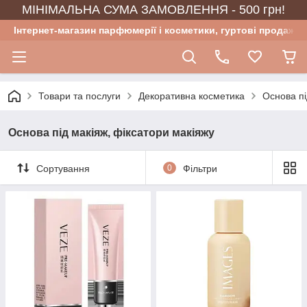
МІНІМАЛЬНА СУМА ЗАМОВЛЕННЯ - 500 грн!
Інтернет-магазин парфюмерії і косметики, гуртові продажі
Товари та послуги
Декоративна косметика
Основа пі
Основа під макіяж, фіксатори макіяжу
Сортування
0
Фільтри