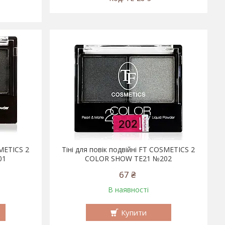
SMETICS 2
Тіні для повік подвійні FT COSMETICS 2
01
COLOR SHOW TE21 №202
67 ₴
В наявності
Купити