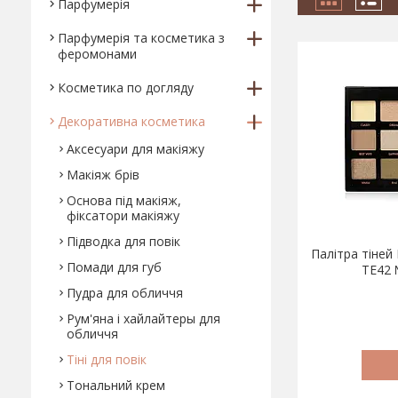
Парфумерія
Парфумерія та косметика з
феромонами
Косметика по догляду
Декоративна косметика
Аксесуари для макіяжу
Макіяж брів
Основа під макіяж,
фіксатори макіяжу
Підводка для повік
Палітра тіней
Помади для губ
TE42 
Пудра для обличчя
Рум'яна і хайлайтеры для
обличчя
Тіні для повік
Тональний крем