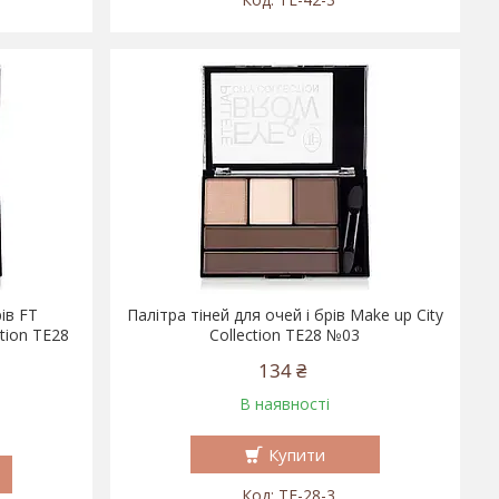
рів FT
Палітра тіней для очей і брів Make up City
tion TE28
Collection TE28 №03
134 ₴
В наявності
Купити
TE-28-3