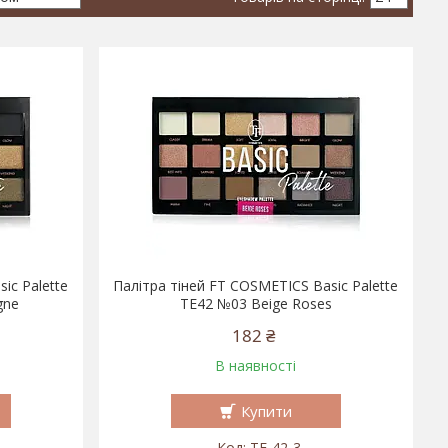
ic Palette
Палітра тіней FT COSMETICS Basic Palette
gne
TE42 №03 Beige Roses
182 ₴
В наявності
Купити
TE-42-3