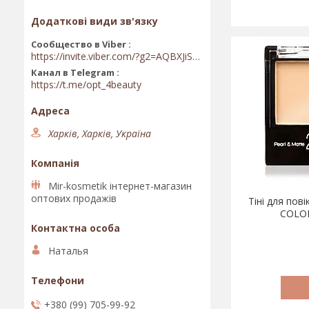
Сообщество в Viber
https://invite.viber.com/?g2=AQBXJiSwIKj9N0wsLWM5JifCoZ3k4Lza4fq58RAqpi3Qaj4OiaoTVb4yP1q7iB6e
Канал в Telegram
https://t.me/opt_4beauty
Харків, Харків, Україна
Mir-kosmetik інтернет-магазин
оптових продажів
Тіні для пов
COLO
Наталья
+380 (99) 705-99-92