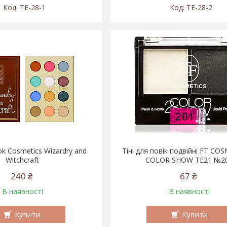
TE-28-1
TE-28-2
ok Cosmetics Wizardry and
Тіні для повік подвійні FT CO
Witchcraft
COLOR SHOW TE21 №2
240 ₴
67 ₴
В наявності
В наявності
Купити
Купити