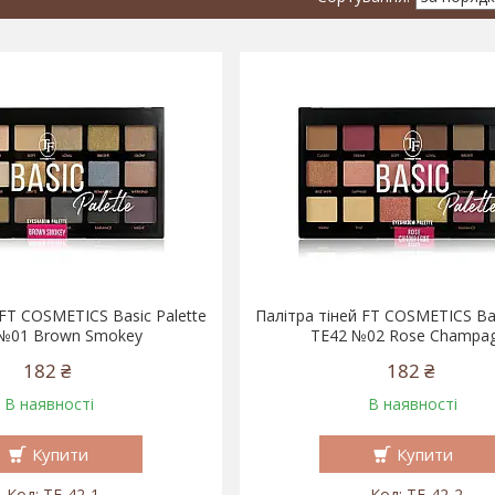
 FT COSMETICS Basic Palette
Палітра тіней FT COSMETICS Bas
№01 Brown Smokey
TE42 №02 Rose Champa
182 ₴
182 ₴
В наявності
В наявності
Купити
Купити
TE-42-1
TE-42-2