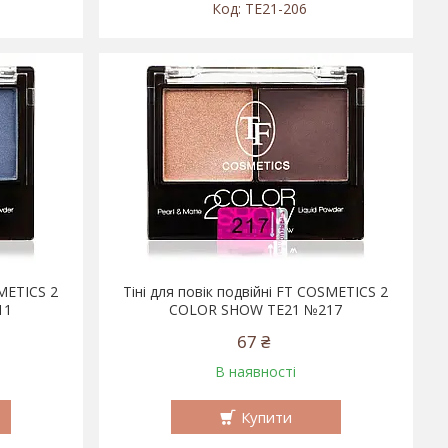
TE21-206
SMETICS 2
Тіні для повік подвійні FT COSMETICS 2
11
COLOR SHOW TE21 №217
67 ₴
В наявності
Купити