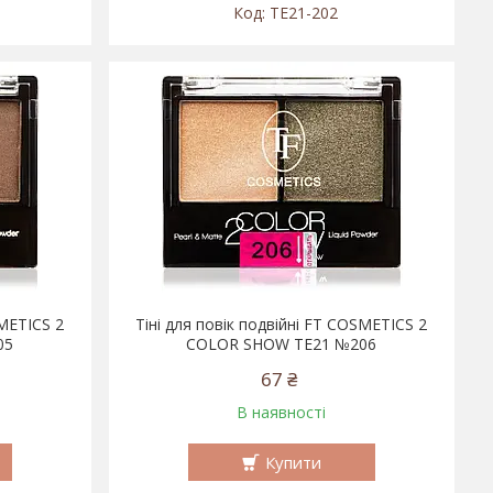
TE21-202
SMETICS 2
Тіні для повік подвійні FT COSMETICS 2
05
COLOR SHOW TE21 №206
67 ₴
В наявності
Купити