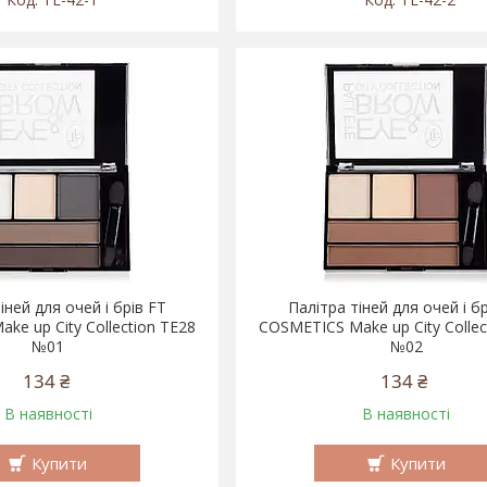
іней для очей і брів FT
Палітра тіней для очей і б
ke up City Collection TE28
COSMETICS Make up City Collec
№01
№02
134 ₴
134 ₴
В наявності
В наявності
Купити
Купити