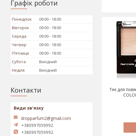
Графік роботи
Понеділок
09:00
18:00
Вівторок
09:00
18:00
Середа
09:00
18:00
Четвер
09:00
18:00
Пʼятниця
09:00
18:00
Субота
Вихідний
Неділя
Вихідний
Контакти
Тіні для пов
COLO
dropparfum2@gmail.com
+380997059992
+380997059992