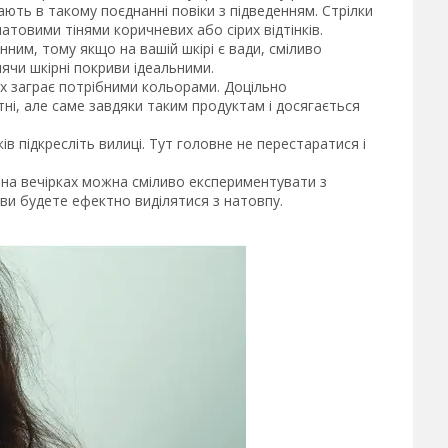
ають в такому поєднанні повіки з підведенням. Стрілки
атовими тінями коричневих або сірих відтінків.
ним, тому якщо на вашій шкірі є вади, сміливо
ячи шкірні покриви ідеальними.
ах заграє потрібними кольорами. Доцільно
ні, але саме завдяки таким продуктам і досягається
в підкресліть вилиці. Тут головне не перестаратися і
 на вечірках можна сміливо експериментувати з
ви будете ефектно виділятися з натовпу.