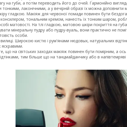
агу на губи, а потім переводить його до очей. Гармонійно вигляд
и тонкими, лаконічними, а у вечірній образі їх можна доповнити м
кіру гладкою. Макіяж для червоної помади повинен бути бездоган
консилером, тональним кремом, нанесіть їх тонким шаром, робл
собі матовості. На тлі гладкою, матовою шкіри покриття на губ
вати мінеральну пудру або пудру-вуаль, вони практично не поміт
товість особи.
вилиці. Широкою кистю і рум'янами нюдовых, натуральних відтінкі
х яскравими.
е, що на світських заходах макіяж повинен бути помірним, а ось
ідтінками, тим більше що на танцмайданчику або в напівтемряві 