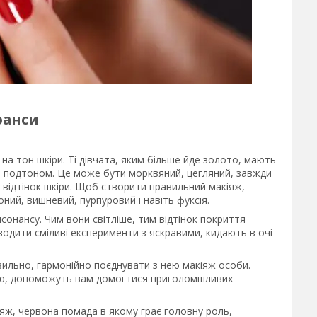
юанси
на тон шкіри. Ті дівчата, яким більше йде золото, мають
 подтоном. Це може бути морквяний, цегляний, завжди
 відтінок шкіри. Щоб створити правильний макіяж,
ний, вишневий, пурпуровий і навіть фуксія.
сонансу. Чим вони світліше, тим відтінок покриття
водити сміливі експерименти з яскравими, кидають в очі
вильно, гармонійно поєднувати з нею макіяж особи.
дою, допоможуть вам домогтися приголомшливих
яж, червона помада в якому грає головну роль,