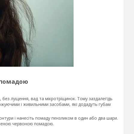
 помадою
, без лущення, вад та мікротріщинок. Тому заздалегідь
ложуючими і живильними засобами, які додадуть губам
нтури і нанесіть помаду пензликом в один або два шари.
юбленою червоною помадою.