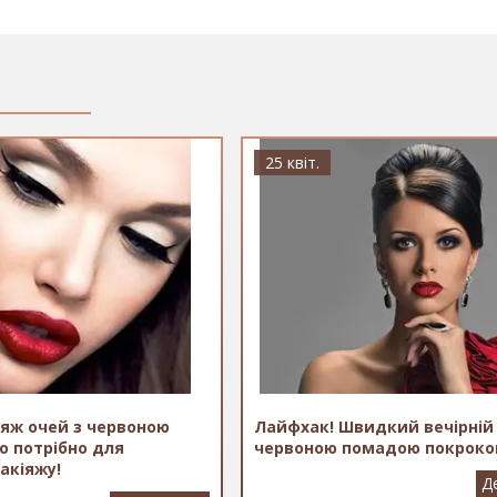
і
25 квіт.
іяж очей з червоною
Лайфхак! Швидкий вечірній
о потрібно для
червоною помадою покроко
акіяжу!