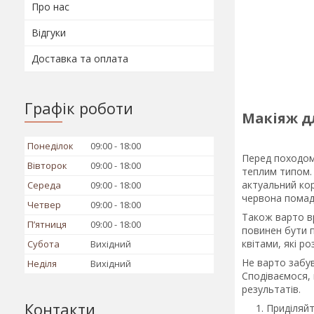
Про нас
Відгуки
Доставка та оплата
Графік роботи
Макіяж д
Понеділок
09:00
18:00
Перед походом 
Вівторок
09:00
18:00
теплим типом.
актуальний кор
Середа
09:00
18:00
червона помада
Четвер
09:00
18:00
Також варто вр
Пʼятниця
09:00
18:00
повинен бути п
квітами, які р
Субота
Вихідний
Не варто забув
Неділя
Вихідний
Сподіваємося,
результатів.
Контакти
Приділяйт