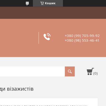
Кошик
+380 (99) 705-99-92
+380 (98) 553-46-41
и візажистів