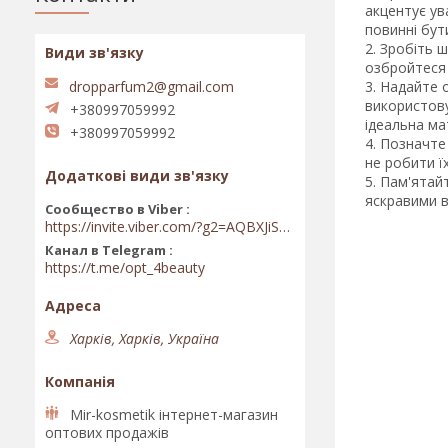
акцентує ув
повинні бут
Зробіть ш
озбройтеся 
Надайте о
dropparfum2@gmail.com
використову
+380997059992
ідеальна ма
+380997059992
Позначте 
не робити ї
Пам'ятайт
яскравими в
Сообщество в Viber
https://invite.viber.com/?g2=AQBXJiSwIKj9N0wsLWM5JifCoZ3k4Lza4fq58RAqpi3Qaj4OiaoTVb4yP1q7iB6e
Канал в Telegram
https://t.me/opt_4beauty
Харків, Харків, Україна
Mir-kosmetik інтернет-магазин
оптових продажів