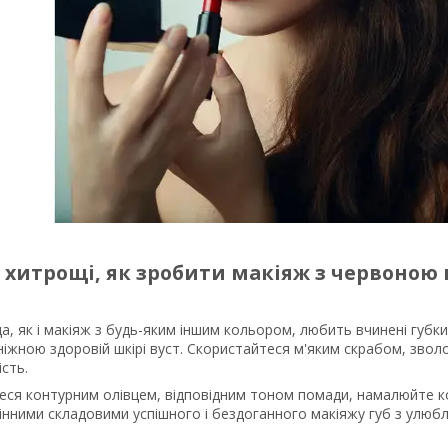
 хитрощі, як зробити макіяж з червоною
, як і макіяж з будь-яким іншим кольором, любить вчинені губки
ніжною здоровій шкірі вуст. Скористайтеся м'яким скрабом, зво
ість.
еся контурним олівцем, відповідним тоном помади, намалюйте ко
амінними складовими успішного і бездоганного макіяжу губ з ул