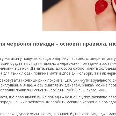
ля червоної помади – основні правила, н
у магазин у пошуках кращого відтінку червоного, зверніть увагу 
 Вони будуть виглядати чарівно з червоними помадами з жовтим
аловий відтінок. Дівчата, яким до особи срібло, мають холодний
 для таких людей повинна мати відповідні кольори, такі як черво
аховувати і колір шкірних покривів, щоб уникнути візуального ди
риглушені, м'якше. А ось смаглявим дівчатам, жінкам можна про
озставляє правильні акценти, роблять губи більш виразними.
ати, що правильний вибір помади – це ще не успіх, важливо пра
 поради наших візажистів, як зробити макіяж з червоною пома
е належну увагу очам. Погляд повинен бути виразним, адже макі