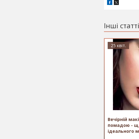
Інші статт
25 квіт.
Вечірній мак
помадою - щ
ідеального м