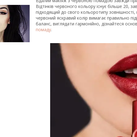
Вдалий макіяж з червоною помадою завжди прив
Відтінків червоного кольору існує більше 20, з
підходящий до свого кольоротипу зовнішності, 
червоний яскравий колір вимагає правильно під
баланс, виглядати гармонійно, дізнайтеся основ
помаду
.