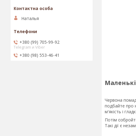
Наталья
+380 (99) 705-99-92
Telegram и Viber
+380 (98) 553-46-41
Маленькі
Червона помада
подбайте про 
м'якість і гладк
Потім озбройт
Такі дії є нез