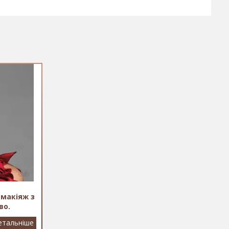
 макіяж з
во.