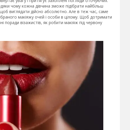
ертає увагу і притягує захоплені погляди оточуючих.
авдяки чому кожна дівчина зможе підібрати найбільш
щоб виглядати дійсно абсолютно. Але в теж час, саме
ібраного макіяжу очей і особи в цілому. Щоб дотримати
ні поради візажистів, як робити макіяж під червону