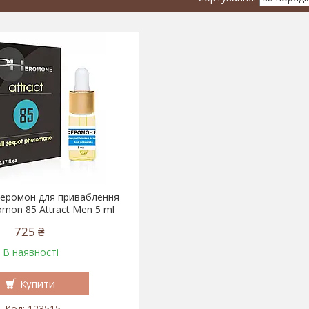
феромон для приваблення
omon 85 Attract Men 5 ml
725 ₴
В наявності
Купити
123515