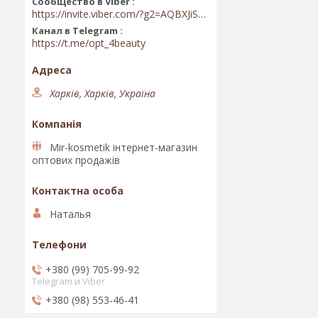
Сообщество в Viber
https://invite.viber.com/?g2=AQBXJiSwIKj9N0wsLWM5JifCoZ3k4Lza4fq58RAqpi3Qaj4OiaoTVb4yP1q7iB6e
Канал в Telegram
https://t.me/opt_4beauty
Харків, Харків, Україна
Mir-kosmetik інтернет-магазин
оптових продажів
Наталья
+380 (99) 705-99-92
Telegram и Viber
+380 (98) 553-46-41