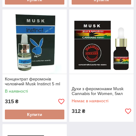
Концентрат феромонів
чоловічий Musk Instinct 5 ml
Духи з феромонами Musk
В наявності
Cannabis for Women, 5мл
315
Немає в наявності
₴
312
₴
Купити