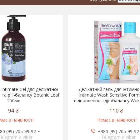
 Intimate Gel для делікатної
Делікатний гель для інтимної
и та рН-балансу Botanic Leaf
Intimate Wash Sensitive Form
250мл
відновлення гідробалансу Woka
94 ₴
110 ₴
має в наявності
Немає в наявності
80 (99) 705-99-92
+380 (99) 705-99-92
Telegram и Viber
Telegram и Viber