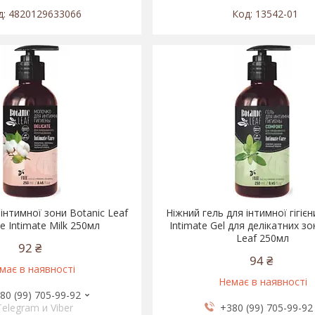
4820129633066
13542-01
інтимної зони Botanic Leaf
Ніжний гель для інтимної гігіє
ve Intimate Milk 250мл
Intimate Gel для делікатних зо
Leaf 250мл
92 ₴
94 ₴
має в наявності
Немає в наявності
80 (99) 705-99-92
Telegram и Viber
+380 (99) 705-99-92