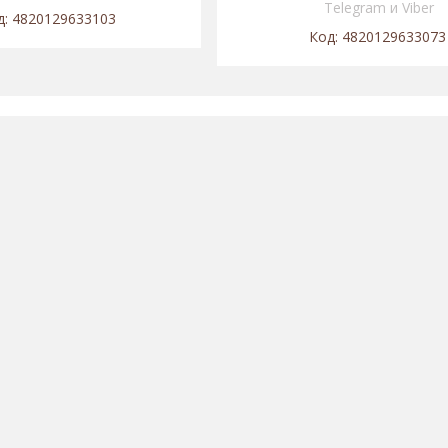
Telegram и Viber
4820129633103
4820129633073