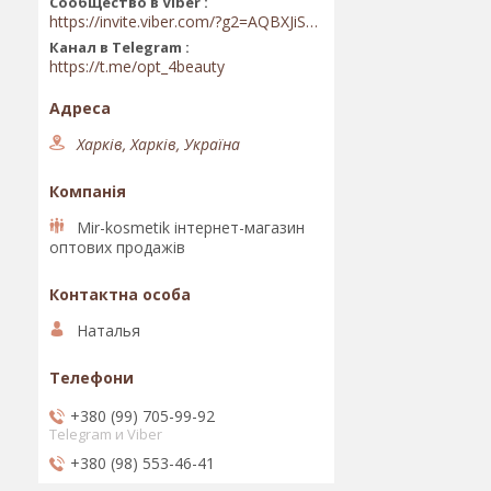
Сообщество в Viber
https://invite.viber.com/?g2=AQBXJiSwIKj9N0wsLWM5JifCoZ3k4Lza4fq58RAqpi3Qaj4OiaoTVb4yP1q7iB6e
Канал в Telegram
https://t.me/opt_4beauty
Харків, Харків, Україна
Mir-kosmetik інтернет-магазин
оптових продажів
Наталья
+380 (99) 705-99-92
Telegram и Viber
+380 (98) 553-46-41