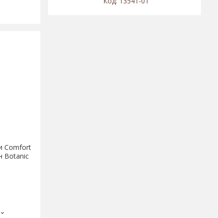
13541-01
ни Comfort
н Botanic