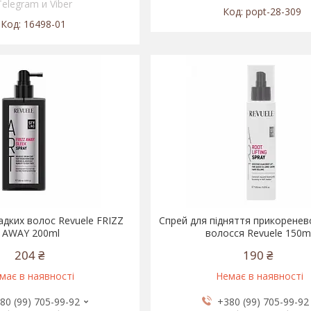
Telegram и Viber
popt-28-309
16498-01
адких волос Revuele FRIZZ
Спрей для підняття прикоренев
AWAY 200ml
волосся Revuele 150m
204 ₴
190 ₴
має в наявності
Немає в наявності
80 (99) 705-99-92
+380 (99) 705-99-92