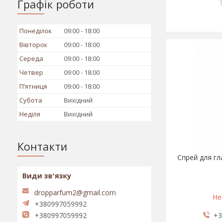
Графік роботи
Понеділок
09:00
18:00
Вівторок
09:00
18:00
Середа
09:00
18:00
Четвер
09:00
18:00
Пʼятниця
09:00
18:00
Субота
Вихідний
Неділя
Вихідний
Контакти
Спрей для гл
dropparfum2@gmail.com
Не
+380997059992
+3
+380997059992