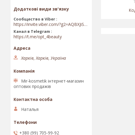
Сообщество в Viber
https://invite.viber.com/?g2=AQBXJiSwIKj9N0wsLWM5JifCoZ3k4Lza4fq58RAqpi3Qaj4OiaoTVb4yP1q7iB6e
Канал в Telegram
https://t.me/opt_4beauty
Харків, Харків, Україна
Mir-kosmetik інтернет-магазин
оптових продажів
Наталья
+380 (99) 705-99-92