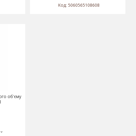
5060565108608
ого об'єму
l