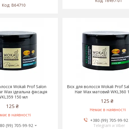
16497-01
B64710
олосся Wokali Prof Salon
Віск для волосся Wokali Prof Sa
ir Wax ідеальна фіксація
Hair Wax матовий WKL360 
WKL359 150 мл
125 ₴
125 ₴
Немає в наявності
має в наявності
+380 (99) 705-99-92
80 (99) 705-99-92
Telegram и Viber