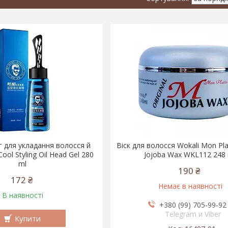
г для укладання волосся й
Віск для волосся Wokali Mon Plat
ol Styling Oil Head Gel 280
Jojoba Wax WKL112 248
ml
190 ₴
172 ₴
Немає в наявності
В наявності
+380 (99) 705-99-92
Telegram и Viber
Купити