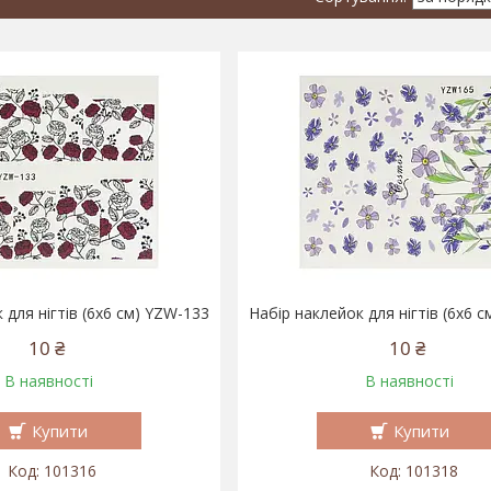
 для нігтів (6x6 см) YZW-133
Набір наклейок для нігтів (6x6 
10 ₴
10 ₴
В наявності
В наявності
Купити
Купити
101316
101318