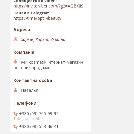
Сообщество в Viber
https://invite.viber.com/?g2=AQBXJiSwIKj9N0wsLWM5JifCoZ3k4Lza4fq58RAqpi3Qaj4OiaoTVb4yP1q7iB6e
Канал в Telegram
https://t.me/opt_4beauty
Харків, Харків, Україна
Mir-kosmetik інтернет-магазин
оптових продажів
Наталья
+380 (99) 705-99-92
Telegram и Viber
+380 (98) 553-46-41