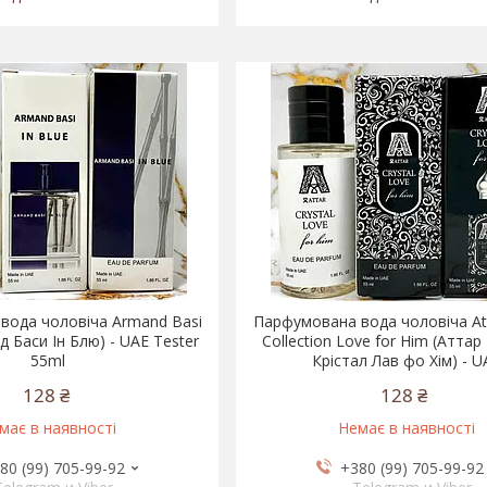
вода чоловіча Armand Basi
Парфумована вода чоловіча Att
д Баси Ін Блю) - UAE Tester
Collection Love for Him (Атта
55ml
Крістал Лав фо Хім) - U
128 ₴
128 ₴
має в наявності
Немає в наявності
80 (99) 705-99-92
+380 (99) 705-99-92