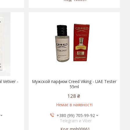
Vetiver -
Мужской парфюм Creed Viking - UAE Tester
55ml
128 ₴
Немає в наявності
+380 (99) 705-99-92
Telegram и Viber
mph00661