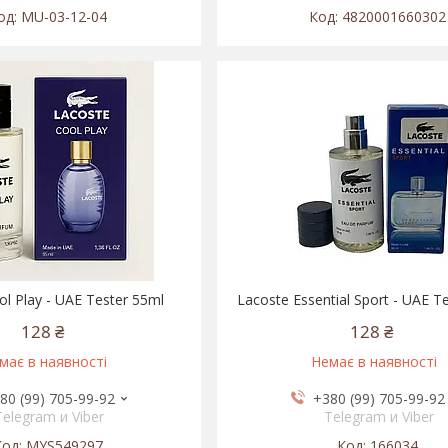
MU-03-12-04
4820001660302
l Play - UAE Tester 55ml
Lacoste Essential Sport - UAE T
128 ₴
128 ₴
має в наявності
Немає в наявності
80 (99) 705-99-92
+380 (99) 705-99-92
Telegram и Viber
Telegram и Viber
MYS549297
166034