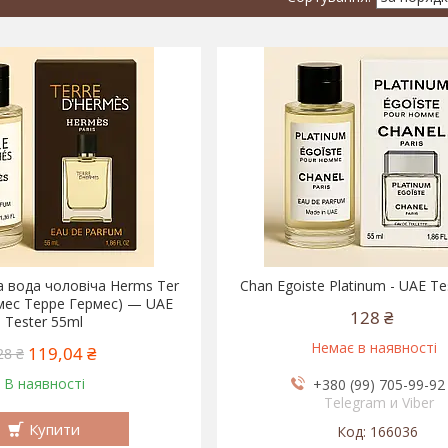
 вода чоловіча Herms Ter
Chan Egoiste Platinum - UAE Te
мес Терре Гермес) — UAE
128 ₴
Tester 55ml
Немає в наявності
119,04 ₴
28 ₴
В наявності
+380 (99) 705-99-92
Telegram и Viber
Купити
166036