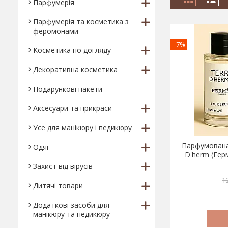
Парфумерія
Парфумерія та косметика з
феромонами
–7%
Косметика по догляду
Декоративна косметика
Подарункові пакети
Аксесуари та прикраси
Усе для манікюру і педикюру
Парфумована
Одяг
D'herm (Гер
Захист від вірусів
1
Дитячі товари
Додаткові засоби для
манікюру та педикюру