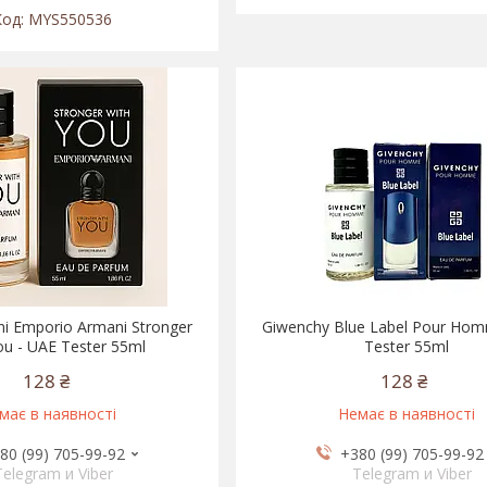
MYS550536
ni Emporio Armani Stronger
Giwenchy Blue Label Pour Hom
ou - UAE Tester 55ml
Tester 55ml
128 ₴
128 ₴
має в наявності
Немає в наявності
80 (99) 705-99-92
+380 (99) 705-99-92
Telegram и Viber
Telegram и Viber