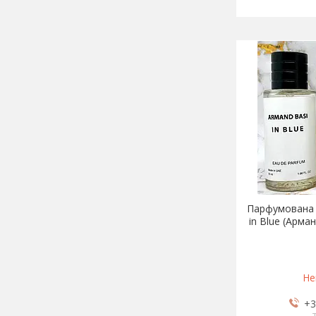
Парфумована 
in Blue (Арман
Не
+3