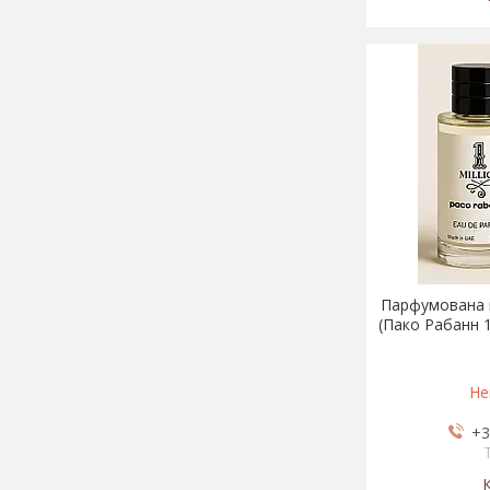
Парфумована в
(Пако Рабанн 1
Не
+3