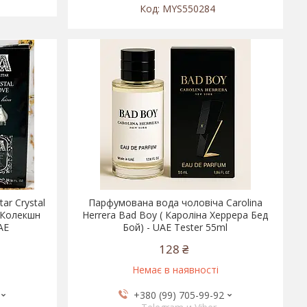
MYS550284
ar Crystal
Парфумована вода чоловіча Carolina
р Колекшн
Herrera Bad Boy ( Кароліна Херрера Бед
AE
Бой) - UAE Tester 55ml
128 ₴
Немає в наявності
+380 (99) 705-99-92