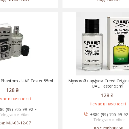
Phantom - UAE Tester 55ml
Мужской парфюм Creed Original 
UAE Tester 55ml
128 ₴
128 ₴
має в наявності
Немає в наявності
80 (99) 705-99-92
Telegram и Viber
+380 (99) 705-99-92
Telegram и Viber
MU-03-12-07
mph00660