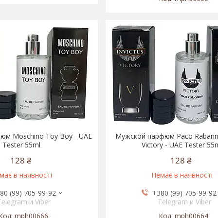
юм Moschino Toy Boy - UAE
Мужской парфюм Paco Rabanne
Tester 55ml
Victory - UAE Tester 55
128 ₴
128 ₴
має в наявності
Немає в наявності
80 (99) 705-99-92
+380 (99) 705-99-92
Telegram и Viber
Telegram и Viber
mph00666
mph00664