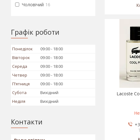
Чоловічий
16
Графік роботи
Понеділок
09:00
18:00
Вівторок
09:00
18:00
Середа
09:00
18:00
Четвер
09:00
18:00
Пʼятниця
09:00
18:00
Субота
Вихідний
Lacoste Coo
Неділя
Вихідний
Не
Контакти
+3