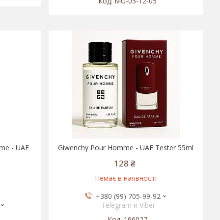
MU-03-12-05
me - UAE
Giwenchy Pour Homme - UAE Tester 55ml
128 ₴
Немає в наявності
+380 (99) 705-99-92
Telegram и Viber
166027