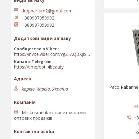
dropparfum2@gmail.com
+380997059992
+380997059992
Сообщество в Viber
https://invite.viber.com/?g2=AQBXJiSwIKj9N0wsLWM5JifCoZ3k4Lza4fq58RAqpi3Qaj4OiaoTVb4yP1q7iB6e
Канал в Telegram
https://t.me/opt_4beauty
Paco Rabanne 
Харків, Харків, Україна
Не
Mir-kosmetik інтернет-магазин
+3
оптових продажів