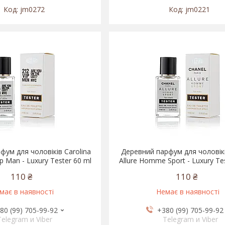
jm0272
jm0221
фум для чоловіків Carolina
Деревний парфум для чоловікі
ip Man - Luxury Tester 60 ml
Allure Homme Sport - Luxury Te
110 ₴
110 ₴
має в наявності
Немає в наявності
80 (99) 705-99-92
+380 (99) 705-99-92
Telegram и Viber
Telegram и Viber