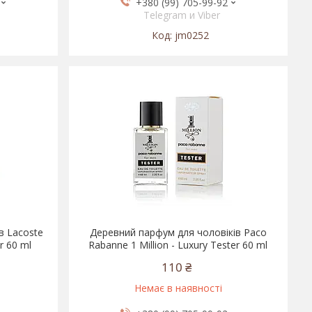
+380 (99) 705-99-92
Telegram и Viber
jm0252
в Lacoste
Деревний парфум для чоловіків Paco
r 60 ml
Rabanne 1 Million - Luxury Tester 60 ml
110 ₴
Немає в наявності