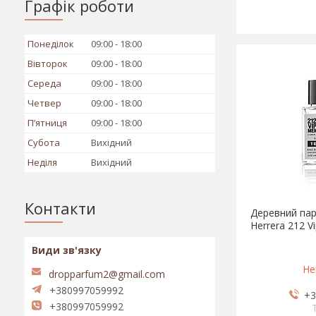
Графік роботи
Понеділок
09:00
18:00
Вівторок
09:00
18:00
Середа
09:00
18:00
Четвер
09:00
18:00
Пʼятниця
09:00
18:00
Субота
Вихідний
Неділя
Вихідний
Контакти
Деревний пар
Herrera 212 V
Не
dropparfum2@gmail.com
+380997059992
+3
+380997059992