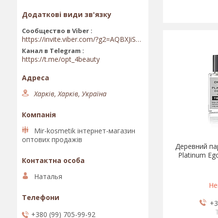
Сообщество в Viber
https://invite.viber.com/?g2=AQBXJiSwIKj9N0wsLWM5JifCoZ3k4Lza4fq58RAqpi3Qaj4OiaoTVb4yP1q7iB6e
Канал в Telegram
https://t.me/opt_4beauty
Харків, Харків, Україна
Mir-kosmetik інтернет-магазин
оптових продажів
Деревний пар
Platinum Ego
Наталья
Не
+3
+380 (99) 705-99-92