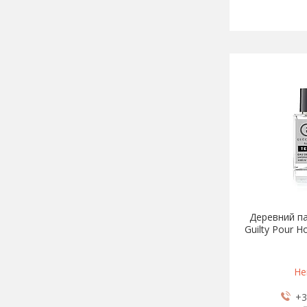
Деревний па
Guilty Pour H
Не
+3