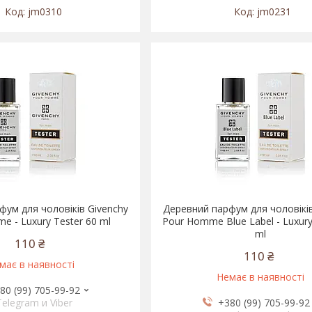
jm0310
jm0231
ум для чоловіків Givenchy
Деревний парфум для чоловіків
e - Luxury Tester 60 ml
Pour Homme Blue Label - Luxury
ml
110 ₴
110 ₴
має в наявності
Немає в наявності
80 (99) 705-99-92
Telegram и Viber
+380 (99) 705-99-92