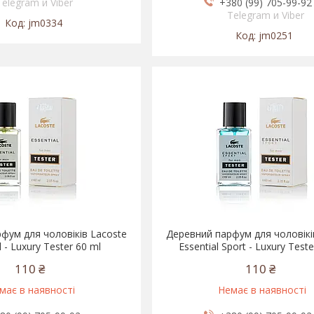
Telegram и Viber
+380 (99) 705-99-92
Telegram и Viber
jm0334
jm0251
фум для чоловіків Lacoste
Деревний парфум для чоловікі
l - Luxury Tester 60 ml
Essential Sport - Luxury Teste
110 ₴
110 ₴
має в наявності
Немає в наявності