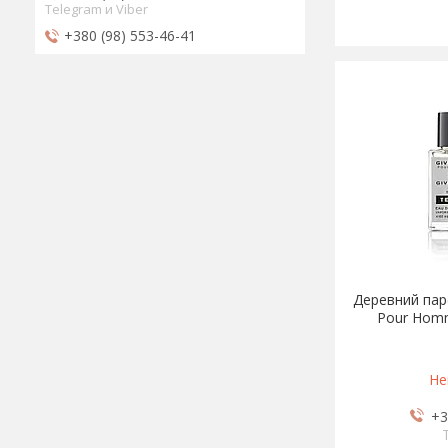
Telegram и Viber
+380 (98) 553-46-41
Деревний парф
Pour Homm
Не
+3