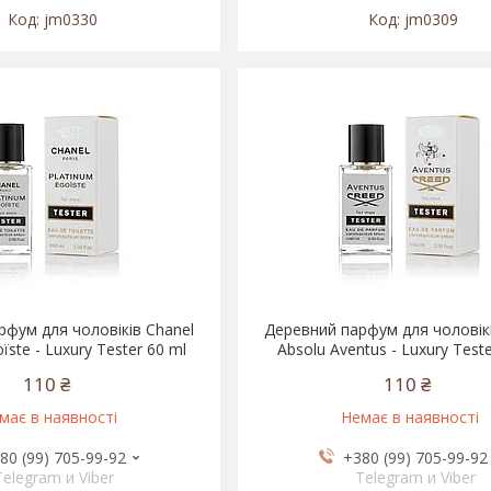
jm0330
jm0309
фум для чоловіків Chanel
Деревний парфум для чоловік
ïste - Luxury Tester 60 ml
Absolu Aventus - Luxury Teste
110 ₴
110 ₴
має в наявності
Немає в наявності
80 (99) 705-99-92
+380 (99) 705-99-92
Telegram и Viber
Telegram и Viber