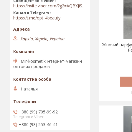
Сообщество в Viber
https://invite.viber.com/?g2=AQBXJiSwIKj9N0wsLWM5JifCoZ3k4Lza4fq58RAqpi3Qaj4OiaoTVb4yP1q7iB6e
Канал в Telegram
https://t.me/opt_4beauty
Харків, Харків, Україна
Жіночий парфум
P
Mir-kosmetik інтернет-магазин
оптових продажів
Наталья
+380 (99) 705-99-92
Telegram и Viber
+380 (98) 553-46-41