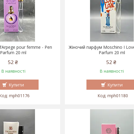
 d’Arpege pour femme - Pen
Жіночий парфум Moschino I Lov
Parfum 20 ml
Parfum 20 ml
52 ₴
52 ₴
В наявності
В наявності
Купити
Купити
mph01176
mph01180