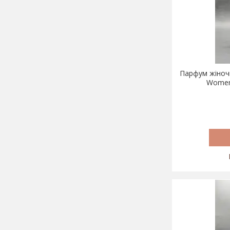
Парфум жіночий
Women 