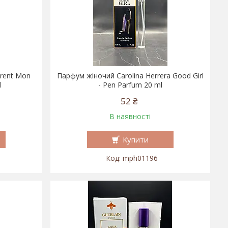
urent Mon
Парфум жіночий Carolina Herrera Good Girl
l
- Pen Parfum 20 ml
52 ₴
В наявності
Купити
mph01196