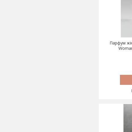
Парфум жін
Woman 