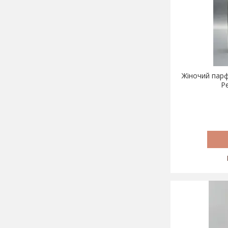
Жіночий парфу
P