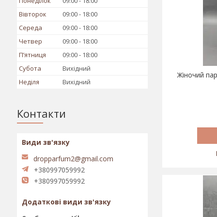
Понеділок
09:00
18:00
Вівторок
09:00
18:00
Середа
09:00
18:00
Четвер
09:00
18:00
Пʼятниця
09:00
18:00
Субота
Вихідний
Жіночий пар
Неділя
Вихідний
Контакти
dropparfum2@gmail.com
+380997059992
+380997059992