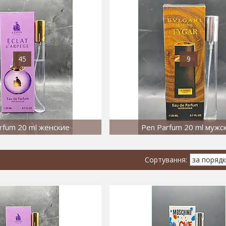
45
9
rfum 20 ml женские
Pen Parfum 20 ml мужс