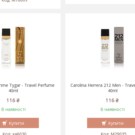
mme Tygar - Travel Perfume
Carolina Herrera 212 Men - Trav
40ml
40ml
116 ₴
116 ₴
В наявності
В наявності
Купити
Купити
xa6030
M29035