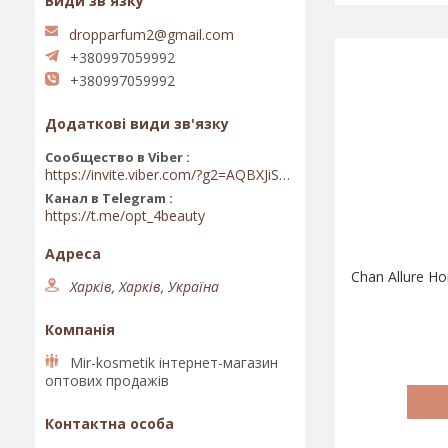
dropparfum2@gmail.com
+380997059992
+380997059992
Сообщество в Viber
https://invite.viber.com/?g2=AQBXJiSwIKj9N0wsLWM5JifCoZ3k4Lza4fq58RAqpi3Qaj4OiaoTVb4yP1q7iB6e
Канал в Telegram
https://t.me/opt_4beauty
Chan Allure H
Харків, Харків, Україна
Mir-kosmetik інтернет-магазин
оптових продажів