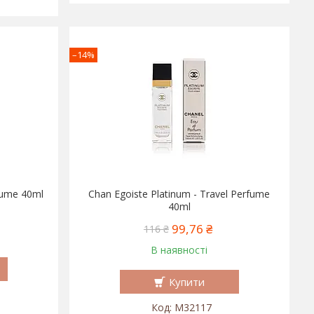
–14%
fume 40ml
Chan Egoiste Platinum - Travel Perfume
40ml
99,76 ₴
116 ₴
В наявності
Купити
M32117