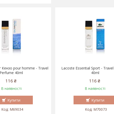
r Кензо pour homme - Travel
Lacoste Essential Sport - Trave
Perfume 40ml
40ml
116 ₴
116 ₴
В наявності
В наявності
Купити
Купити
M69034
M70073