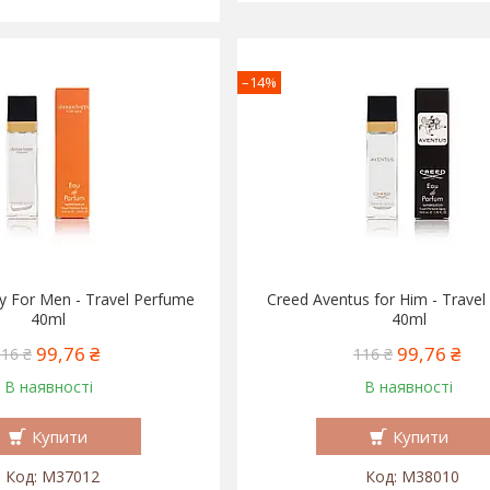
–14%
y For Men - Travel Perfume
Creed Aventus for Him - Trave
40ml
40ml
99,76 ₴
99,76 ₴
116 ₴
116 ₴
В наявності
В наявності
Купити
Купити
M37012
M38010