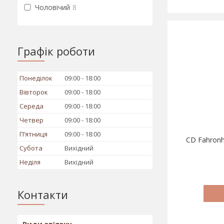
Чоловічий
8
Графік роботи
Понеділок
09:00
18:00
Вівторок
09:00
18:00
Середа
09:00
18:00
Четвер
09:00
18:00
Пʼятниця
09:00
18:00
CD Fahronh
Субота
Вихідний
Неділя
Вихідний
Контакти