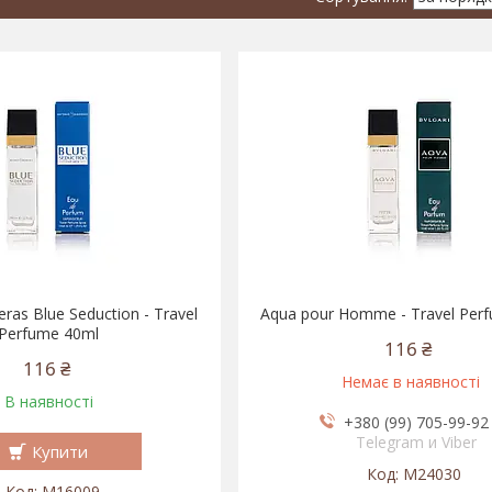
ras Blue Seduction - Travel
Aqua pour Homme - Travel Per
Perfume 40ml
116 ₴
116 ₴
Немає в наявності
В наявності
+380 (99) 705-99-92
Telegram и Viber
Купити
M24030
M16009