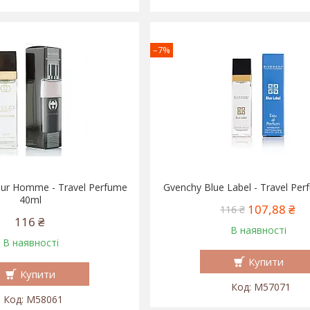
–7%
Pour Homme - Travel Perfume
Gvenchy Blue Label - Travel Pe
40ml
107,88 ₴
116 ₴
116 ₴
В наявності
В наявності
Купити
Купити
M57071
M58061